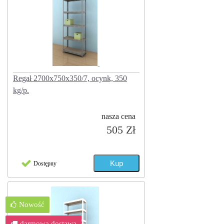
Regał 2700x750x350/7, ocynk, 350
kg/p.
nasza cena
505 Zł
Dostępny
Nowość
darmowa dostawa