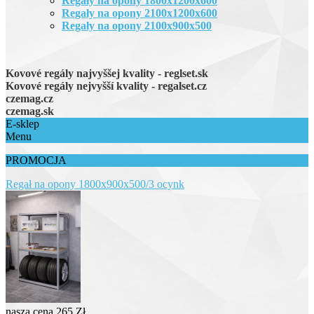
Regały na opony 1800x1200x600
Regały na opony 2100x1200x600
Regały na opony 2100x900x500
Kovové regály najvyššej kvality - reglset.sk
Kovové regály nejvyšší kvality - regalset.cz
czemag.cz
czemag.sk
E-sklep
Menu
PROMOCJA
Regał na opony 1800x900x500/3 ocynk
nasza cena
265 Zł