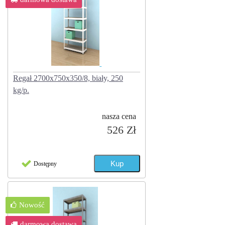
Regał 2700x750x350/8, biały, 250
kg/p.
nasza cena
526 Zł
Dostępny
Nowość
darmowa dostawa