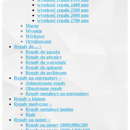
wysokość regału 2400 mm
wysokość regału 2500 mm
wysokość regału 2600 mm
wysokość regału 2700 mm
Mocne
Wysokie
Wtykowe
Ocynkowane
Regały do ...
»
Regały do garażu
Regały do piwnicy
Regały do warsztatu
Regały do spiżarni
Regały do archiwum
Regały na segregatory
»
Jednostronne regały
Obustronne regały
Regały metalowe na segregatory
Regały z blatem
Regały medyczne
»
Regały metalowe lamino
Białe
Regały na opony
»
Regały na opony 1800x900x500