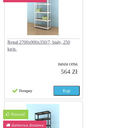
Regał 2700x900x350/7, biały, 250
kg/p.
nasza cena
564 Zł
Dostępny
Nowość
darmowa dostawa