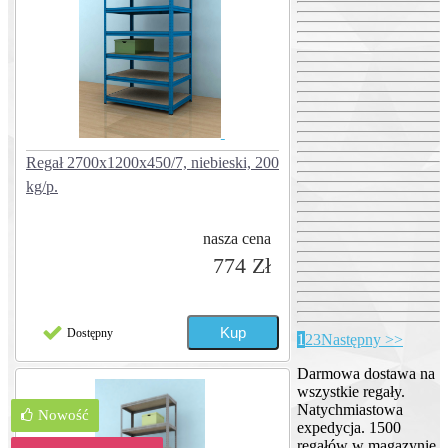
Regał 2700x1200x450/7, niebieski, 200
kg/p.
nasza cena
774 Zł
Dostępny
1
2
3
Następny >>
Darmowa dostawa na
wszystkie regały.
Natychmiastowa
Nowość
expedycja. 1500
regałów w magazynie.