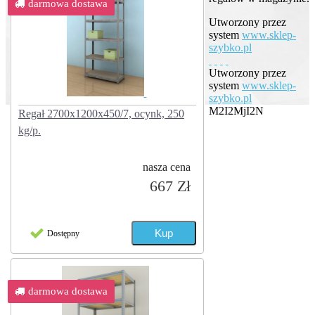
darmowa dostawa
Utworzony przez
system
www.sklep-
szybko.pl
Utworzony przez
system
www.sklep-
szybko.pl
M2I2MjI2N
Regał 2700x1200x450/7, ocynk, 250
kg/p.
nasza cena
667 Zł
Dostępny
darmowa dostawa