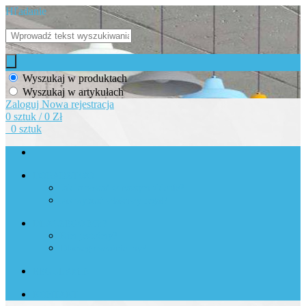
Hľadanie
Wyszukaj w produktach
Wyszukaj w artykułach
Zaloguj
Nowa rejestracja
0 sztuk / 0 Zł
0 sztuk
DORADZTWO
Jak kupować w naszym sklepie?
Jak wybrać właściwy regał?
DLACZEGO MY?
Kim jesteśmy?
Dlaczego właśnie my?
REGULAMIN
KONTAKT