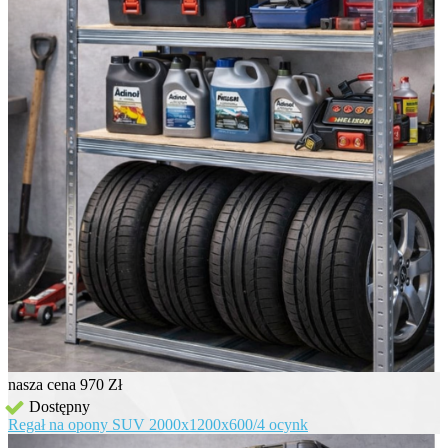
nasza cena
970 Zł
Dostępny
Regał na opony SUV 2000x1200x600/4 ocynk