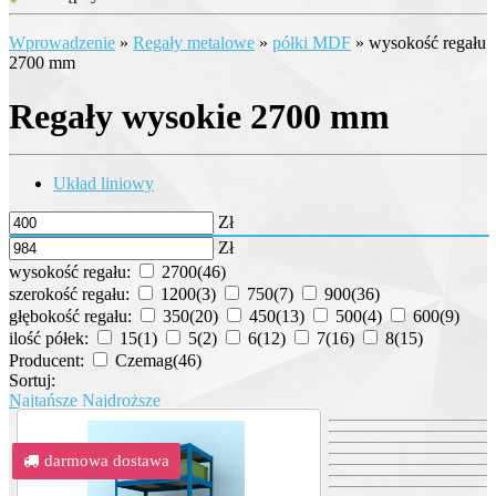
Wprowadzenie
»
Regały metalowe
»
półki MDF
»
wysokość regału
2700 mm
Regały wysokie 2700 mm
Układ liniowy
Zł
Zł
wysokość regału:
2700
(46)
szerokość regału:
1200
(3)
750
(7)
900
(36)
głębokość regału:
350
(20)
450
(13)
500
(4)
600
(9)
ilość półek:
15
(1)
5
(2)
6
(12)
7
(16)
8
(15)
Producent:
Czemag
(46)
Sortuj:
Najtańsze
Najdroższe
darmowa dostawa