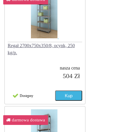
Regał 2700x750x350/8, ocynk, 250
kg/p.
nasza cena
504 Zł
Dostępny
darmowa dostawa