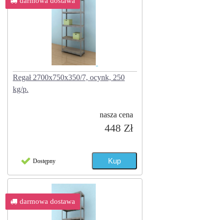
darmowa dostawa
Regał 2700x750x350/7, ocynk, 250
kg/p.
nasza cena
448 Zł
Dostępny
darmowa dostawa