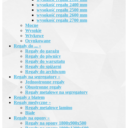
wysokość regału 2400 mm
wysokość regału 2500 mm
wysokość regału 2600 mm
wysokość regału 2700 mm
Mocne
Wysokie
Wtykowe
Ocynkowane
Regały do ...
»
Regały do garażu
Regały do piwnicy
Regały do warsztatu
Regały do spiżarni
Regały do archiwum
Regały na segregatory
»
Jednostronne regały
Obustronne regały
Regały metalowe na segregatory
Regały z blatem
Regały medyczne
»
Regały metalowe lamino
Białe
Regały na opony
»
Regały na opony 1800x900x500