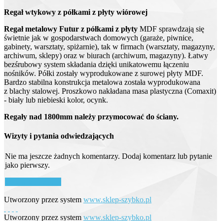
Regał wtykowy z półkami z płyty wiórowej
Regał metalowy Futur
z półkami z płyty
MDF sprawdzają się
świetnie jak w gospodarstwach domowych (garaże, piwnice,
gabinety, warsztaty, spiżarnie), tak w firmach (warsztaty, magazyny,
archiwum, sklepy) oraz w biurach (archiwum, magazyny). Łatwy
bezśrubowy system składania dzięki unikatowemu łączeniu
nośników. Półki zostały wyprodukowane z surowej płyty MDF.
Bardzo stabilna konstrukcja metalowa została wyprodukowana
z blachy stalowej. Proszkowo nakładana masa plastyczna (Comaxit)
- biały lub niebieski kolor, ocynk.
Regały nad 1800mm należy przymocować do ściany.
Wizyty i pytania odwiedzających
Nie ma jeszcze żadnych komentarzy. Dodaj komentarz lub pytanie
jako pierwszy.
Wstaw komentarz
Utworzony przez system
www.sklep-szybko.pl
Utworzony przez system
www.sklep-szybko.pl