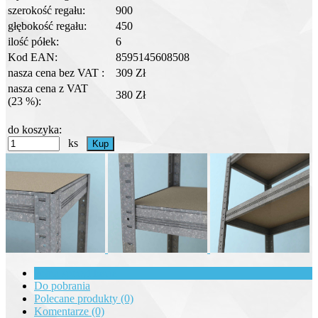
szerokość regału:
900
głębokość regału:
450
ilość półek:
6
Kod EAN:
8595145608508
nasza cena bez VAT :
309 Zł
nasza cena z VAT
380 Zł
(23 %):
do koszyka:
ks
Pełna specyfikacja
Do pobrania
Polecane produkty (0)
Komentarze (0)