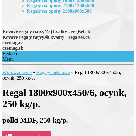
Regały na opony 1800x1200x600
Regały na opony 2100x1200x600
Regały na opony 2100x900x500
Kovové regály najvyššej kvality - reglset.sk
Kovové regály nejvyšší kvality - regalset.cz
czemag.cz
czemag.sk
E-sklep
Menu
Wprowadzenie
»
Regały metalowe
»
Regał 1800x900x450/6,
ocynk, 250 kg/p.
Regał 1800x900x450/6, ocynk,
250 kg/p.
półki MDF, 250 kg/p.