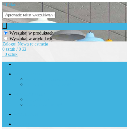
Hľadanie
Wyszukaj w produktach
Wyszukaj w artykułach
Zaloguj
Nowa rejestracja
0 sztuk / 0 Zł
0 sztuk
DORADZTWO
Jak kupować w naszym sklepie?
Jak wybrać właściwy regał?
DLACZEGO MY?
Kim jesteśmy?
Dlaczego właśnie my?
REGULAMIN
KONTAKT