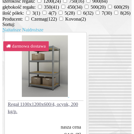
szerokość regału:
1200
(24)
750
(16)
900
(84)
głębokość regału:
350
(41)
450
(34)
500
(20)
600
(29)
ilość półek:
3
(1)
4
(7)
5
(28)
6
(32)
7
(30)
8
(26)
Producent:
Czemag
(122)
Kovona
(2)
Sortuj:
Najtańsze
Najdroższe
darmowa dostawa
Regał 1100x1200x600/4, ocynk, 200
kg/p.
nasza cena