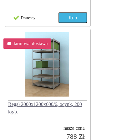
Dostępny
darmowa dostawa
Regał 2000x1200x600/6, ocynk, 200
kg/p.
nasza cena
788 Zł