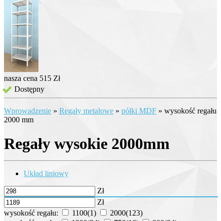
nasza cena
515 Zł
Dostępny
Wprowadzenie
»
Regały metalowe
»
półki MDF
»
wysokość regału
2000 mm
Regały wysokie 2000mm
Układ liniowy
Zł
Zł
wysokość regału:
1100
(1)
2000
(123)