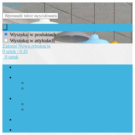
Hľadanie
Wyszukaj w produktach
Wyszukaj w artykułach
Zaloguj
Nowa rejestracja
0 sztuk / 0 Zł
0 sztuk
DORADZTWO
Jak kupować w naszym sklepie?
Jak wybrać właściwy regał?
DLACZEGO MY?
Kim jesteśmy?
Dlaczego właśnie my?
REGULAMIN
KONTAKT