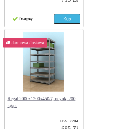
Dostępny
darmowa dostawa
Regał 2000x1200x450/7, ocynk, 200
kg/p.
nasza cena
685 Zł