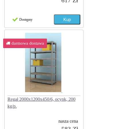
617 Zł
Dostępny
darmowa dostawa
Regał 2000x1200x450/6, ocynk, 200
kg/p.
nasza cena
583 Zł