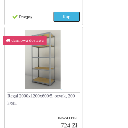
Dostępny
darmowa dostawa
Regał 2000x1200x600/5, ocynk, 200
kg/p.
nasza cena
724 Zł