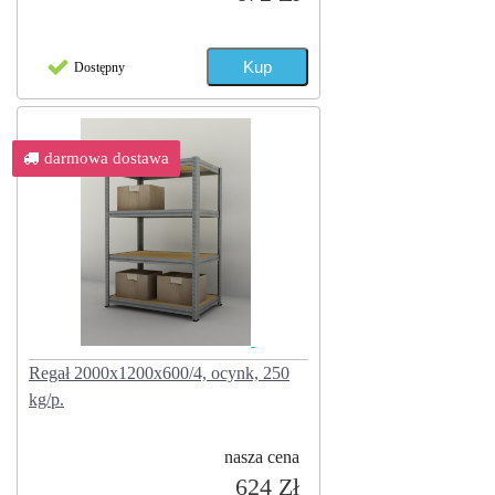
Dostępny
darmowa dostawa
Regał 2000x1200x600/4, ocynk, 250
kg/p.
nasza cena
624 Zł