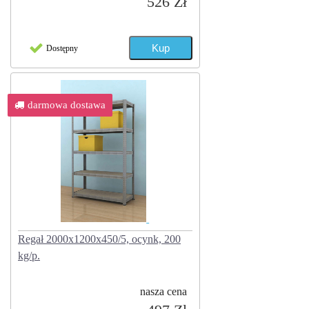
526 Zł
Dostępny
darmowa dostawa
Regał 2000x1200x450/5, ocynk, 200
kg/p.
nasza cena