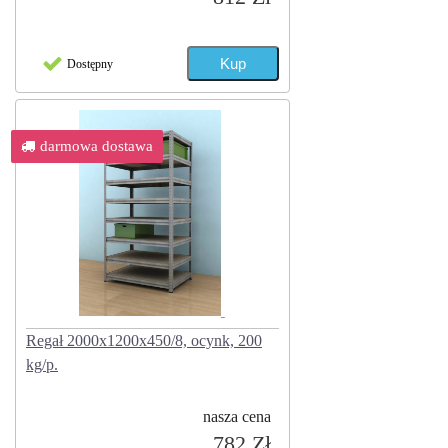
Dostępny
darmowa dostawa
Regał 2000x1200x450/8, ocynk, 200
kg/p.
nasza cena
782 Zł