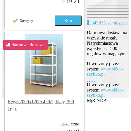
619 Zł
Dostępny
1
2
3
4
5
6
7
Następny >>
Darmowa dostawa na
wszystkie regały.
Natychmiastowa
darmowa dostawa
expedycja. 1500
regałów w magazynie.
Utworzony przez
system
www.sklep-
szybko.pl
Utworzony przez
system
www.sklep-
szybko.pl
MjRlNDA
Regał 2000x1200x450/5, biały, 200
kg/p.
nasza cena