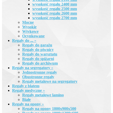
wysokość regału 2400 mm
wysokość regału 2500 mm
wysokość regału 2600 mm
wysokość regału 2700 mm
Mocne
Wysokie
Wtykowe
Ocynkowane
Regały do ...
»
Regały do garażu
Regały do piwnicy
Regały do warsztatu
Regały do spiżarni
Regały do archiwum
Regały na segregatory
»
Jednostronne regały
Obustronne regały
Regały metalowe na segregatory
Regały z blatem
Regały medyczne
»
Regały metalowe lamino
Białe
Regały na opony
»
Regały na opony 1800x900x500