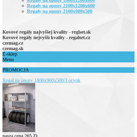
Regały na opony 1800x1200x600
Regały na opony 2100x1200x600
Regały na opony 2100x900x500
Kovové regály najvyššej kvality - reglset.sk
Kovové regály nejvyšší kvality - regalset.cz
czemag.cz
czemag.sk
E-sklep
Menu
PROMOCJA
Regał na opony 1800x900x500/3 ocynk
nasza cena
265 Zł