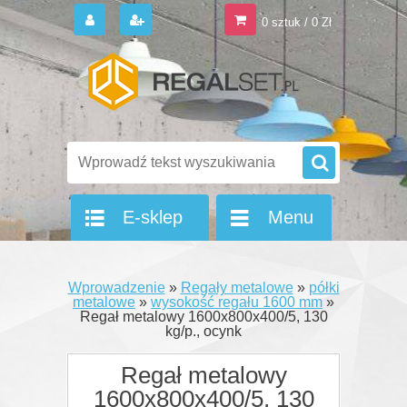
0 sztuk / 0 Zł
E-sklep
Menu
Wprowadzenie
»
Regały metalowe
»
półki
metalowe
»
wysokość regału 1600 mm
»
Regał metalowy 1600x800x400/5, 130
kg/p., ocynk
Regał metalowy
1600x800x400/5, 130