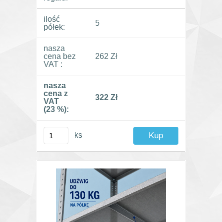
ilość
5
półek:
nasza
cena bez
262 Zł
VAT :
nasza
cena z
322 Zł
VAT
(23 %):
ks