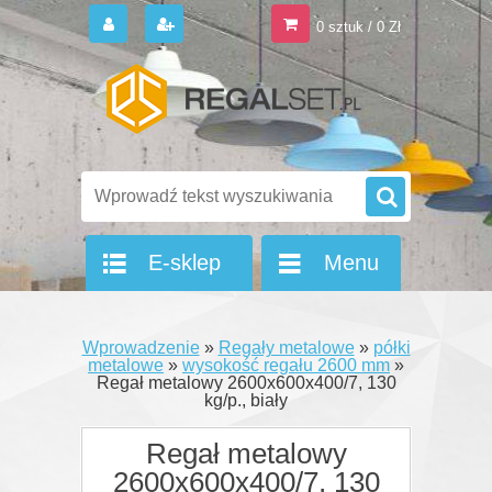
0 sztuk / 0 Zł
E-sklep
Menu
Wprowadzenie
»
Regały metalowe
»
półki
metalowe
»
wysokość regału 2600 mm
»
Regał metalowy 2600x600x400/7, 130
kg/p., biały
Regał metalowy
2600x600x400/7, 130