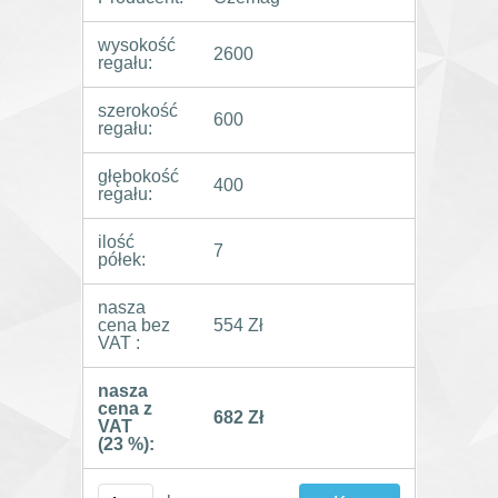
wysokość
2600
regału:
szerokość
600
regału:
głębokość
400
regału:
ilość
7
półek:
nasza
cena bez
554 Zł
VAT :
nasza
cena z
682 Zł
VAT
(23 %):